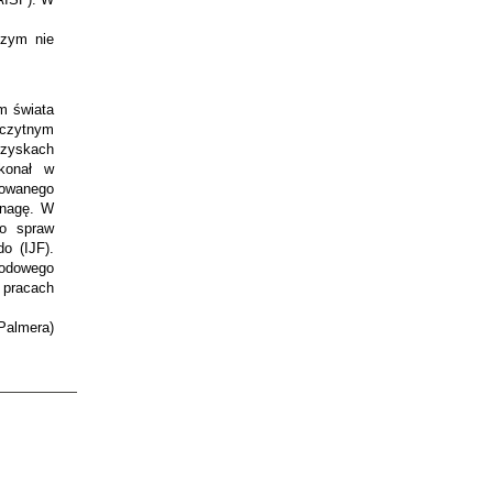
szym nie
em świata
czytnym
rzyskach
konał w
rowanego
inagę. W
do spraw
o (IJF).
rodowego
 pracach
almera)