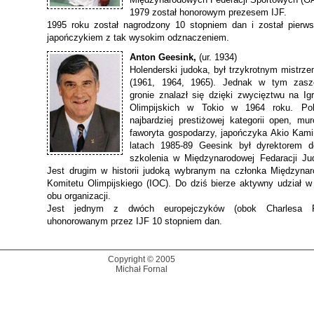
1979 został honorowym prezesem IJF.
1995 roku został nagrodzony 10 stopniem dan i został pierw
japończykiem z tak wysokim odznaczeniem.
Anton Geesink,
(ur. 1934)
Holenderski judoka, był trzykrotnym mistrz
(1961, 1964, 1965). Jednak w tym zasz
gronie znalazł się dzięki zwycięztwu na Ig
Olimpijskich w Tokio w 1964 roku. Po
najbardziej prestiżowej kategorii open, mu
faworyta gospodarzy, japończyka Akio Kam
latach 1985-89 Geesink był dyrektorem 
szkolenia w Międzynarodowej Fedaracji Jud
Jest drugim w historii judoką wybranym na członka Międzyna
Komitetu Olimpijskiego (IOC). Do dziś bierze aktywny udział w
obu organizacji.
Jest jednym z dwóch europejczyków (obok Charlesa P
uhonorowanym przez IJF 10 stopniem dan.
Copyright © 2005
Michał Fornal