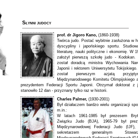
Słynni judocy
prof. dr Jigoro Kano,
(1860-1938)
Twórca judo. Postać wybitnie zasłużona w his
dyscypliny i japońskiego sportu. Studiow
literaturę, nauki polityczne i ekonomię. W 
założył pierwszą szkołę judo - Kodokan
został doradcą ministra Wychowania Na
Japonii i rektorem Uniwersytetu Tokijskieg
został pierwszym azjatą przyję
Międzynarodowego Komitetu Olimpijskiego 
prezydentem Federacji Sportu Japonii. Otrzymał doktorat z 
stanowiło 12 dan - przyznany tylko raz w historii.
Charles Palmer,
(1930-2001)
Był działaczem bardzo wielu organizacji sp
m.in.:
W latach 1961-1985 był prezesem Bryty
Związku Judo (BJA), 1965-79 był prez
Międzynarowdowej Federacji Judo (IJF),
sekretarzem generalnym Stowarzy
Międzynarodowych Federacji Sportowych (G