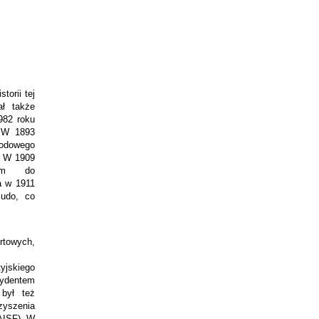
torii tej
ał także
1982 roku
. W 1893
rodowego
o. W 1909
tym do
a w 1911
judo, co
ortowych,
jskiego
ydentem
 był też
szenia
AISF). W